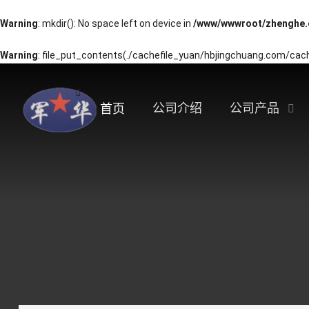
Warning
: mkdir(): No space left on device in
/www/wwwroot/zhenghe.
Warning
: file_put_contents(./cachefile_yuan/hbjingchuang.com/cache
公司介绍
公司产品
首页